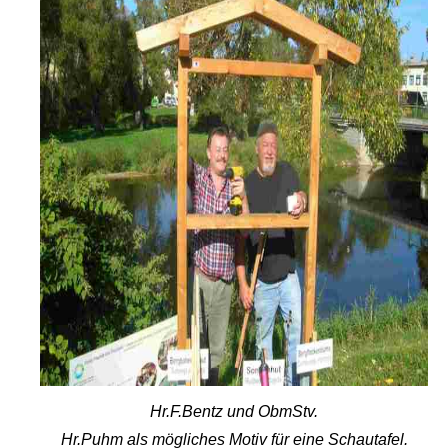
Hr.F.Bentz und
ObmStv
.
Hr.Puhm
als
mögliches
Motiv
für
eine
Schautafel
.