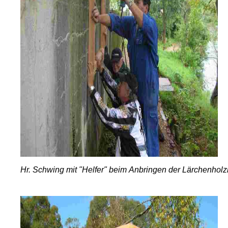
Hr.
Schwing
mit
"
Helfer
"
beim
Anbringen
der
Lärchenhol