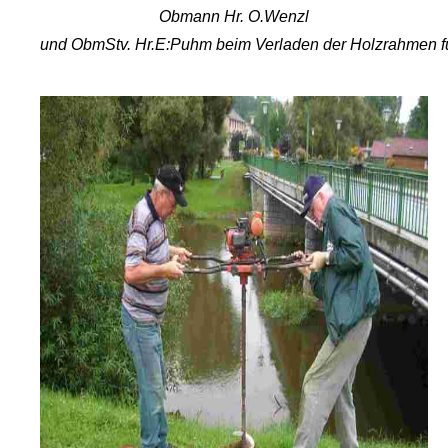
Obmann
Hr. O.Wenzl
und
ObmStv
. Hr.E:
Puhm
beim
Verladen
der
Holzrahmen
f