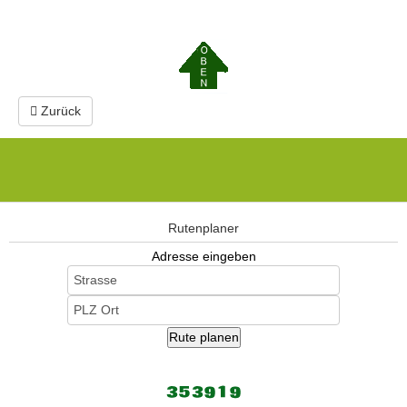
Vorheriger Beitrag: zum Flusslehrpfad
Zurück
Rutenplaner
Adresse eingeben